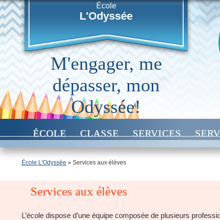
École
L'Odyssée
M'engager, me
dépasser, mon
Odyssée!
ÉCOLE
CLASSE
SERVICES
SERV
École L'Odyssée
» Services aux élèves
Services aux élèves
L’école dispose d’une équipe composée de plusieurs professio