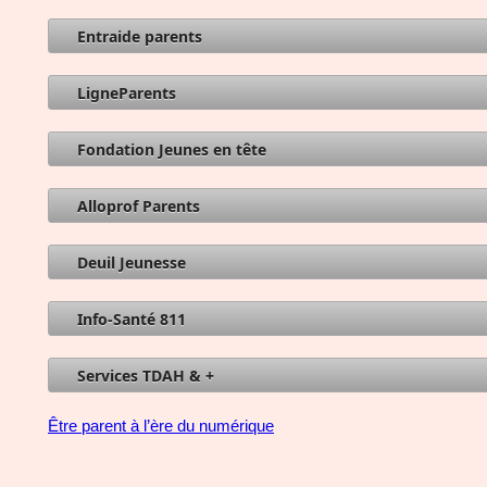
Entraide parents
LigneParents
Fondation Jeunes en tête
Alloprof Parents
Deuil Jeunesse
Info-Santé 811
Services TDAH & +
Être parent à l’ère du numérique