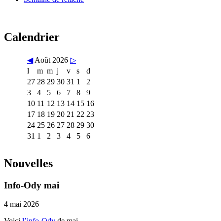
Calendrier
◀
Août 2026
▷
l
m
m
j
v
s
d
27
28
29
30
31
1
2
3
4
5
6
7
8
9
10
11
12
13
14
15
16
17
18
19
20
21
22
23
24
25
26
27
28
29
30
31
1
2
3
4
5
6
Nouvelles
Info-Ody mai
4 mai 2026
Voici
l’info-Ody
de mai.