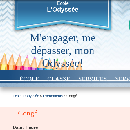
École
L'Odyssée
M'engager, me
dépasser, mon
Odyssée!
ÉCOLE
CLASSE
SERVICES
SERV
École L'Odyssée
»
Évènements
»
Congé
Congé
Date / Heure