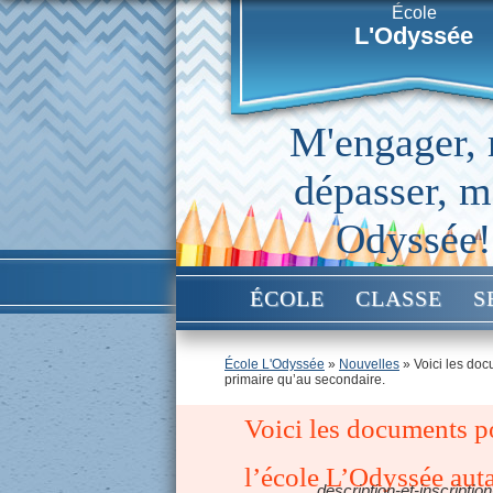
École
L'Odyssée
M'engager,
dépasser, 
Odyssée!
ÉCOLE
CLASSE
S
École L'Odyssée
»
Nouvelles
»
Voici les doc
primaire qu’au secondaire.
Voici les documents pou
l’école L’Odyssée auta
description-et-inscriptio