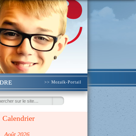
NDRE
>> Mozaïk-Portail
ercher
Calendrier
◀
Août 2026
▷