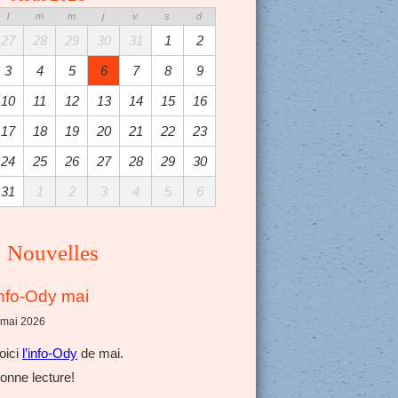
l
m
m
j
v
s
d
27
28
29
30
31
1
2
3
4
5
6
7
8
9
10
11
12
13
14
15
16
17
18
19
20
21
22
23
24
25
26
27
28
29
30
31
1
2
3
4
5
6
Nouvelles
nfo-Ody mai
 mai 2026
oici
l’info-Ody
de mai.
onne lecture!