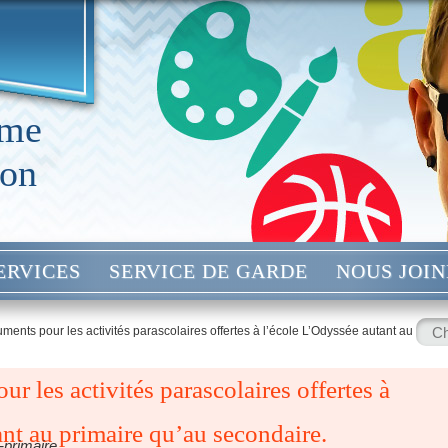
 me
mon
ERVICES
SERVICE DE GARDE
NOUS JOI
Rech
uments pour les activités parascolaires offertes à l’école L’Odyssée autant au
:
r les activités parascolaires offertes à
nt au primaire qu’au secondaire.
n-primaire