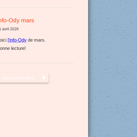
nfo-Ody mars
1 avril 2026
oici
l’info-Ody
de mars.
onne lecture!
Autres nouvelles